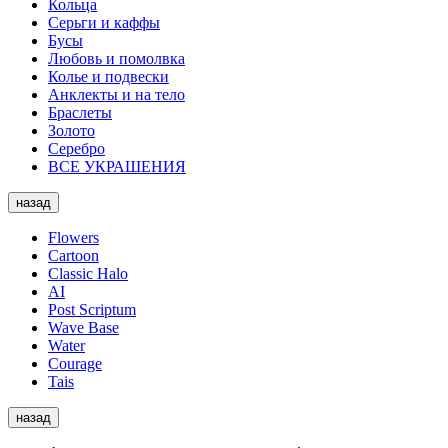
Кольца
Серьги и каффы
Бусы
Любовь и помолвка
Колье и подвески
Анклекты и на тело
Браслеты
Золото
Серебро
ВСЕ УКРАШЕНИЯ
назад
Flowers
Cartoon
Classic Halo
AI
Post Scriptum
Wave Base
Water
Courage
Tais
назад