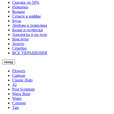
Скидки до 50%
Новинки
Кольца
Серьги и каффы
Бусы
Любовь и помолвка
Колье и подвески
Анклекты и на тело
Браслеты
Золото
Серебро
ВСЕ УКРАШЕНИЯ
назад
Flowers
Cartoon
Classic Halo
AI
Post Scriptum
Wave Base
Water
Courage
Tais