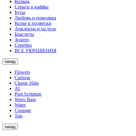
Кольца
Серьги и каффы
Бусы
Любовь и помолвка
Колье и подвески
Анклекты и на тело
Браслеты
Золото
Серебро
ВСЕ УКРАШЕНИЯ
назад
Flowers
Cartoon
Classic Halo
AI
Post Scriptum
Wave Base
Water
Courage
Tais
назад