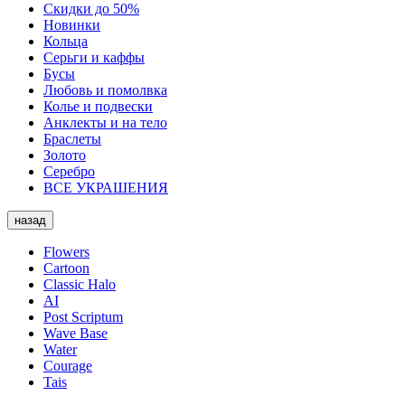
Скидки до 50%
Новинки
Кольца
Серьги и каффы
Бусы
Любовь и помолвка
Колье и подвески
Анклекты и на тело
Браслеты
Золото
Серебро
ВСЕ УКРАШЕНИЯ
назад
Flowers
Cartoon
Classic Halo
AI
Post Scriptum
Wave Base
Water
Courage
Tais