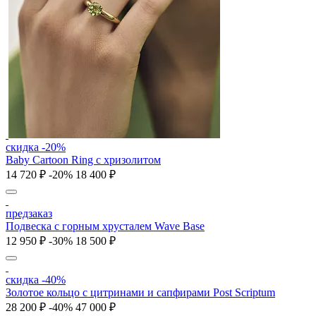
скидка -20%
Baby Cartoon Ring с хризолитом
14 720 ₽
-20%
18 400 ₽
предзаказ
Подвеска с горным хрусталем Wave Base
12 950 ₽
-30%
18 500 ₽
скидка -40%
Золотое кольцо с цитринами и сапфирами Post Scriptum
28 200 ₽
-40%
47 000 ₽