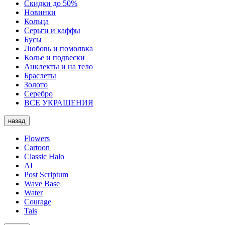
Скидки до 50%
Новинки
Кольца
Серьги и каффы
Бусы
Любовь и помолвка
Колье и подвески
Анклекты и на тело
Браслеты
Золото
Серебро
ВСЕ УКРАШЕНИЯ
назад
Flowers
Cartoon
Classic Halo
AI
Post Scriptum
Wave Base
Water
Courage
Tais