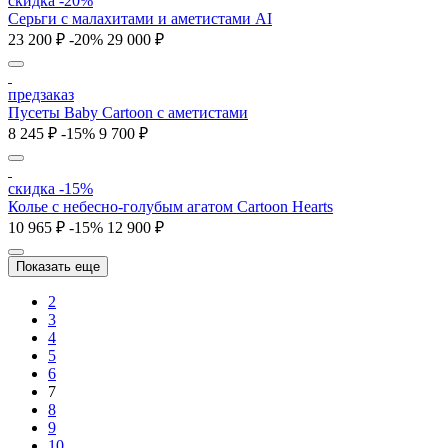
скидка -20%
Серьги c малахитами и аметистами AI
23 200 ₽
-20%
29 000 ₽
предзаказ
Пусеты Baby Cartoon с аметистами
8 245 ₽
-15%
9 700 ₽
скидка -15%
Колье c небесно-голубым агатом Cartoon Hearts
10 965 ₽
-15%
12 900 ₽
Показать еще
2
3
4
5
6
7
8
9
10