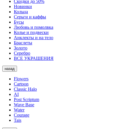
Скидки до 50%
Новинки
Кольца
Серьги и каффы
Бусы
Любовь и помолвка
Колье и подвески
Анклекты и на тело
Браслеты
Золото
Серебро
ВСЕ УКРАШЕНИЯ
назад
Flowers
Cartoon
Classic Halo
AI
Post Scriptum
Wave Base
Water
Courage
Tais