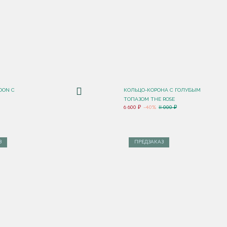
OON C
КОЛЬЦО-КОРОНА С ГОЛУБЫМ
ТОПАЗОМ THE ROSE
6 600 ₽
-40%
11 000 ₽
З
ПРЕДЗАКАЗ