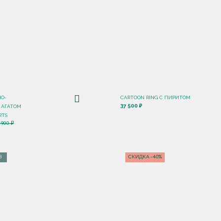
НО-
CARTOON RING С ПИРИТОМ
37 500 ₽
 АГАТОМ
RTS
 900 ₽
З
СКИДКА -40%