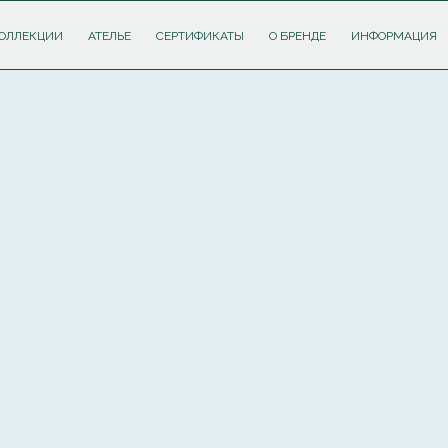
ОЛЛЕКЦИИ
АТЕЛЬЕ
СЕРТИФИКАТЫ
О БРЕНДЕ
ИНФОРМАЦИЯ
ПОДПИШИТЕСЬ НА РАССЫЛКУ И ПОЛУЧИТЕ
СКИДКУ 10%
НА ПЕРВЫЙ ЗАКАЗ
Соглашаюсь с
политикой обработки персональных данных