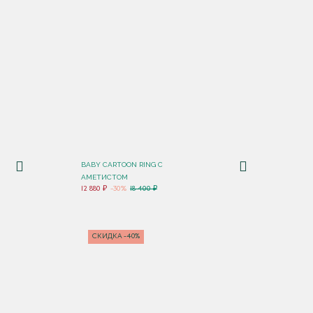
BABY CARTOON RING С
АМЕТИСТОМ
12 880 ₽
-30%
18 400 ₽
СКИДКА -40%