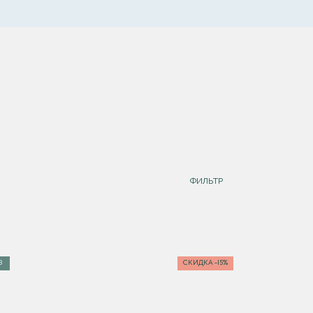
ФИЛЬТР
З
СКИДКА -15%