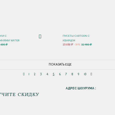
ЧКИ С
ПУСЕТЫ CARTOON С
МНЯМИ WATER
КВАРЦЕМ
2 500 ₽
23 030 ₽
-30%
32 900 ₽
ПОКАЗАТЬ ЕЩЕ
1
2
3
4
5
6
7
8
9
10
АДРЕС ШОУРУМА :
УЧИТЕ СКИДКУ