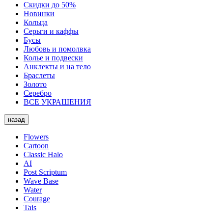
Скидки до 50%
Новинки
Кольца
Серьги и каффы
Бусы
Любовь и помолвка
Колье и подвески
Анклекты и на тело
Браслеты
Золото
Серебро
ВСЕ УКРАШЕНИЯ
назад
Flowers
Cartoon
Classic Halo
AI
Post Scriptum
Wave Base
Water
Courage
Tais