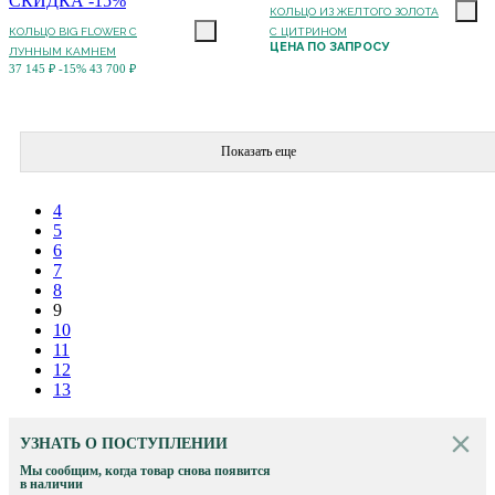
СКИДКА -15%
КОЛЬЦО ИЗ ЖЕЛТОГО ЗОЛОТА
КОЛЬЦО BIG FLOWER С
С ЦИТРИНОМ
ЦЕНА ПО ЗАПРОСУ
ЛУННЫМ КАМНЕМ
37 145 ₽
-15%
43 700 ₽
Показать еще
4
5
6
7
8
9
10
11
12
13
УЗНАТЬ О ПОСТУПЛЕНИИ
Мы сообщим, когда товар снова появится
в наличии