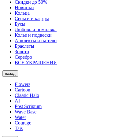
Скидки до 50%
Новинки
Кольца
Серьги и каффы
Бусы
Любовь и помолвка
Колье и подвески
Анклекты и на тело
Браслеты
Золото
Серебро
ВСЕ УКРАШЕНИЯ
назад
Flowers
Cartoon
Classic Halo
AI
Post Scriptum
Wave Base
Water
Courage
Tais