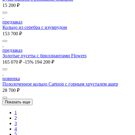
15 200 ₽
предзаказ
Кольцо из серебра с изумрудом
153 700 ₽
предзаказ
Золотые пусеты с бриллиантами Flowers
165 070 ₽
-15%
194 200 ₽
новинка
Позолоченное кольцо Cartoon c горным хрусталем ашер
28 700 ₽
Показать еще
1
2
3
4
5