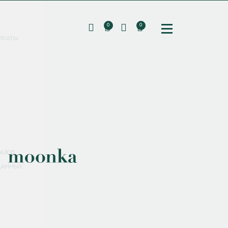
0
0
ИКАТЫ
ПОДПИШИТЕСЬ НА РАССЫЛКУ И ПОЛУЧИТЕ
СКИДКУ 10%
НА ПЕРВЫЙ ЗАКАЗ
СМЕНИТЬ ПАРОЛЬ
СОХРАНИТЬ
Соглашаюсь с
политикой обработки персональных данных
АЗОВ
ДАННЫХ