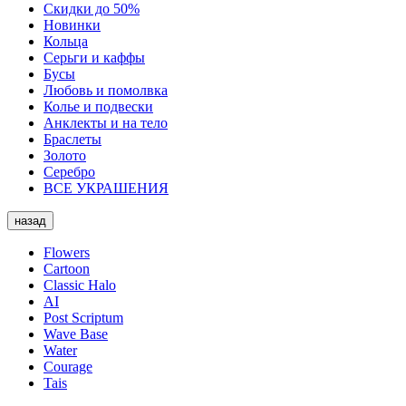
Скидки до 50%
Новинки
Кольца
Серьги и каффы
Бусы
Любовь и помолвка
Колье и подвески
Анклекты и на тело
Браслеты
Золото
Серебро
ВСЕ УКРАШЕНИЯ
назад
Flowers
Cartoon
Classic Halo
AI
Post Scriptum
Wave Base
Water
Courage
Tais