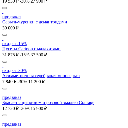
19 530 ₽
-30%
27 900 ₽
предзаказ
Серьги-муренки с демантоидами
39 000 ₽
скидка -15%
Пусеты Cartoon с малахитами
31 875 ₽
-15%
37 500 ₽
скидка -30%
Асимметричная серебряная моносерьга
7 840 ₽
-30%
11 200 ₽
предзаказ
Браслет с цитрином и розовой эмалью Courage
12 720 ₽
-20%
15 900 ₽
предзаказ