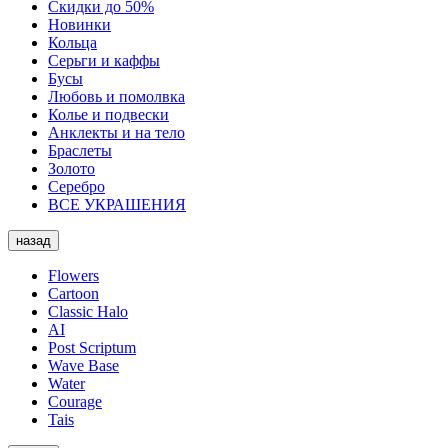
Скидки до 50%
Новинки
Кольца
Серьги и каффы
Бусы
Любовь и помолвка
Колье и подвески
Анклекты и на тело
Браслеты
Золото
Серебро
ВСЕ УКРАШЕНИЯ
назад
Flowers
Cartoon
Classic Halo
AI
Post Scriptum
Wave Base
Water
Courage
Tais