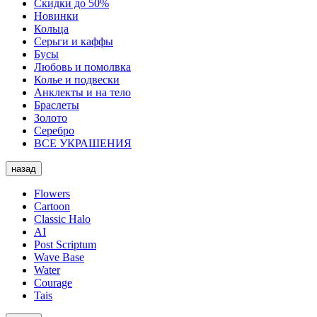
Скидки до 50%
Новинки
Кольца
Серьги и каффы
Бусы
Любовь и помолвка
Колье и подвески
Анклекты и на тело
Браслеты
Золото
Серебро
ВСЕ УКРАШЕНИЯ
назад
Flowers
Cartoon
Classic Halo
AI
Post Scriptum
Wave Base
Water
Courage
Tais