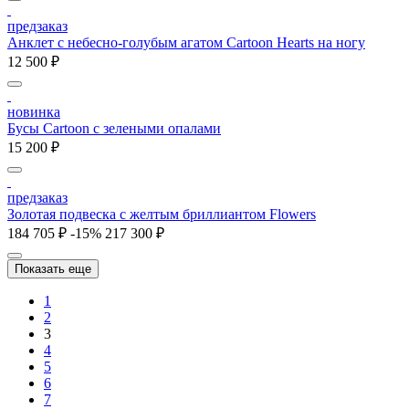
предзаказ
Анклет с небесно-голубым агатом Cartoon Hearts на ногу
12 500 ₽
новинка
Бусы Cartoon с зелеными опалами
15 200 ₽
предзаказ
Золотая подвеска с желтым бриллиантом Flowers
184 705 ₽
-15%
217 300 ₽
Показать еще
1
2
3
4
5
6
7