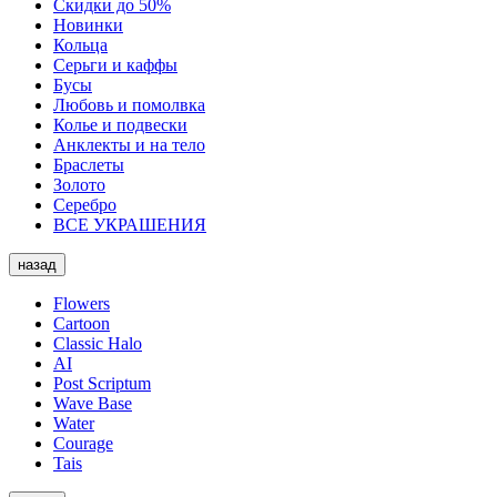
Скидки до 50%
Новинки
Кольца
Серьги и каффы
Бусы
Любовь и помолвка
Колье и подвески
Анклекты и на тело
Браслеты
Золото
Серебро
ВСЕ УКРАШЕНИЯ
назад
Flowers
Cartoon
Classic Halo
AI
Post Scriptum
Wave Base
Water
Courage
Tais