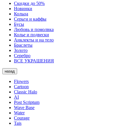
Скидки до 50%
Новинки
Кольца
Серьги и каффы
Бусы
Любовь и помолвка
Колье и подвески
Анклекты и на тело
Браслеты
Золото
Серебро
ВСЕ УКРАШЕНИЯ
назад
Flowers
Cartoon
Classic Halo
AI
Post Scriptum
Wave Base
Water
Courage
Tais