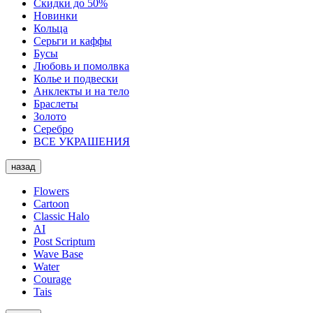
Скидки до 50%
Новинки
Кольца
Серьги и каффы
Бусы
Любовь и помолвка
Колье и подвески
Анклекты и на тело
Браслеты
Золото
Серебро
ВСЕ УКРАШЕНИЯ
назад
Flowers
Cartoon
Classic Halo
AI
Post Scriptum
Wave Base
Water
Courage
Tais