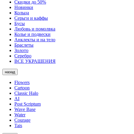
Скидки до 50%
Новинки
Кольца
Серьги и каффы
Бусы
Любовь и помолвка
Колье и подвески
Анклекты и на тело
Браслеты
Золото
Серебро
ВСЕ УКРАШЕНИЯ
назад
Flowers
Cartoon
Classic Halo
AI
Post Scriptum
Wave Base
Water
Courage
Tais