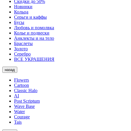
Скидки до 50%
Новинки
Кольца
Серьги и каффы
Бусы
Любовь и помолвка
Колье и подвески
Анклекты и на тело
Браслеты
Золото
Серебро
ВСЕ УКРАШЕНИЯ
назад
Flowers
Cartoon
Classic Halo
AI
Post Scriptum
Wave Base
Water
Courage
Tais