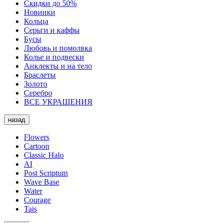
Скидки до 50%
Новинки
Кольца
Серьги и каффы
Бусы
Любовь и помолвка
Колье и подвески
Анклекты и на тело
Браслеты
Золото
Серебро
ВСЕ УКРАШЕНИЯ
назад
Flowers
Cartoon
Classic Halo
AI
Post Scriptum
Wave Base
Water
Courage
Tais