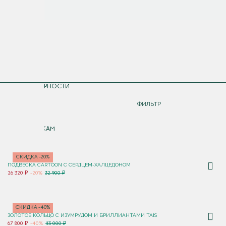
СОРТИРОВКА
ПО ПОПУЛЯРНОСТИ
ДОРОЖЕ
ФИЛЬТР
ДЕШЕВЛЕ
ПО НОВИНКАМ
СКИДКА -20%
ПОДВЕСКА CARTOON C СЕРДЦЕМ-ХАЛЦЕДОНОМ
26 320 ₽
-20%
32 900 ₽
СКИДКА -40%
ЗОЛОТОЕ КОЛЬЦО С ИЗУМРУДОМ И БРИЛЛИАНТАМИ TAIS
67 800 ₽
-40%
113 000 ₽