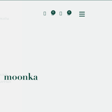
0
0
ИКАТЫ
ПОДПИШИТЕСЬ НА РАССЫЛКУ И ПОЛУЧИТЕ
СКИДКУ 10%
НА ПЕРВЫЙ ЗАКАЗ
СМЕНИТЬ ПАРОЛЬ
СОХРАНИТЬ
Соглашаюсь с
политикой обработки персональных данных
АЗОВ
ДАННЫХ