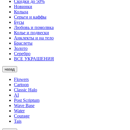
Скидки до 50%
Новинки
Кольца
Серьги и каффы
Бусы
Любовь и помолвка
Колье и подвески
Анклекты и на тело
Браслеты
Золото
Серебро
ВСЕ УКРАШЕНИЯ
назад
Flowers
Cartoon
Classic Halo
AI
Post Scriptum
Wave Base
Water
Courage
Tais