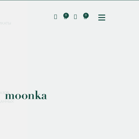
0
0
ИКАТЫ
ПОДПИШИТЕСЬ НА РАССЫЛКУ И ПОЛУЧИТЕ
СКИДКУ 10%
НА ПЕРВЫЙ ЗАКАЗ
СМЕНИТЬ ПАРОЛЬ
СОХРАНИТЬ
Соглашаюсь с
политикой обработки персональных данных
АЗОВ
ДАННЫХ