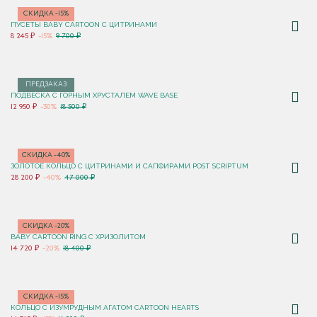
СКИДКА -15%
ПУСЕТЫ BABY CARTOON С ЦИТРИНАМИ
8 245 ₽
-15%
9 700 ₽
ПРЕДЗАКАЗ
ПОДВЕСКА С ГОРНЫМ ХРУСТАЛЕМ WAVE BASE
12 950 ₽
-30%
18 500 ₽
СКИДКА -40%
ЗОЛОТОЕ КОЛЬЦО С ЦИТРИНАМИ И САПФИРАМИ POST SCRIPTUM
28 200 ₽
-40%
47 000 ₽
СКИДКА -20%
BABY CARTOON RING С ХРИЗОЛИТОМ
14 720 ₽
-20%
18 400 ₽
СКИДКА -15%
КОЛЬЦО C ИЗУМРУДНЫМ АГАТОМ CARTOON HEARTS