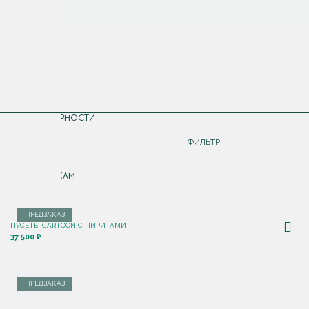
СОРТИРОВКА
ПО ПОПУЛЯРНОСТИ
ДОРОЖЕ
ФИЛЬТР
ДЕШЕВЛЕ
ПО НОВИНКАМ
ПРЕДЗАКАЗ
ПУСЕТЫ CARTOON C ПИРИТАМИ
37 500 ₽
ПРЕДЗАКАЗ