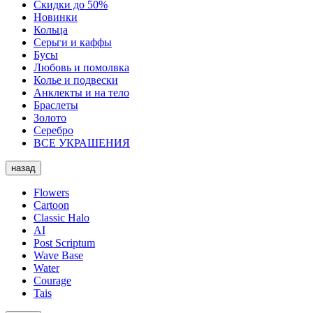
Скидки до 50%
Новинки
Кольца
Серьги и каффы
Бусы
Любовь и помолвка
Колье и подвески
Анклекты и на тело
Браслеты
Золото
Серебро
ВСЕ УКРАШЕНИЯ
назад
Flowers
Cartoon
Classic Halo
AI
Post Scriptum
Wave Base
Water
Courage
Tais