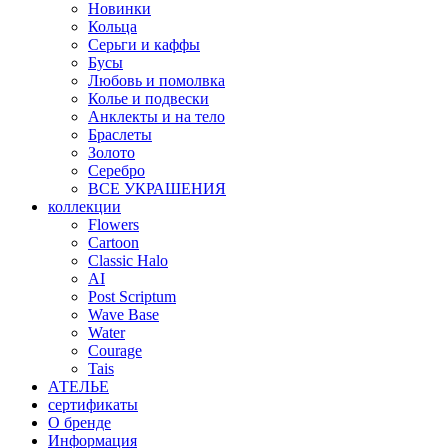
Новинки
Кольца
Серьги и каффы
Бусы
Любовь и помолвка
Колье и подвески
Анклекты и на тело
Браслеты
Золото
Серебро
ВСЕ УКРАШЕНИЯ
коллекции
Flowers
Cartoon
Classic Halo
AI
Post Scriptum
Wave Base
Water
Courage
Tais
АТЕЛЬЕ
сертификаты
О бренде
Информация