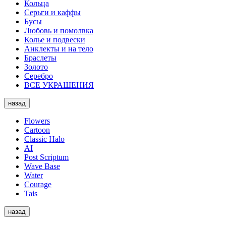
Кольца
Серьги и каффы
Бусы
Любовь и помолвка
Колье и подвески
Анклекты и на тело
Браслеты
Золото
Серебро
ВСЕ УКРАШЕНИЯ
назад
Flowers
Cartoon
Classic Halo
AI
Post Scriptum
Wave Base
Water
Courage
Tais
назад