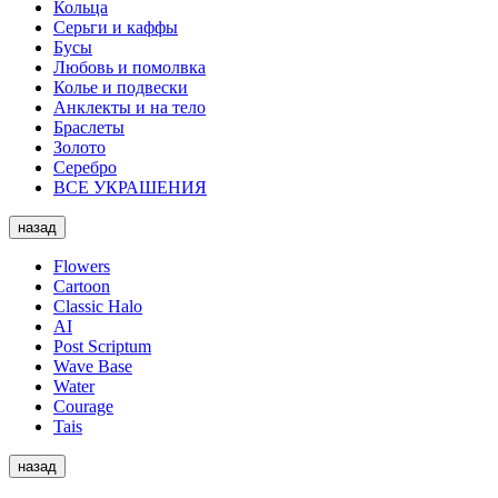
Кольца
Серьги и каффы
Бусы
Любовь и помолвка
Колье и подвески
Анклекты и на тело
Браслеты
Золото
Серебро
ВСЕ УКРАШЕНИЯ
назад
Flowers
Cartoon
Classic Halo
AI
Post Scriptum
Wave Base
Water
Courage
Tais
назад