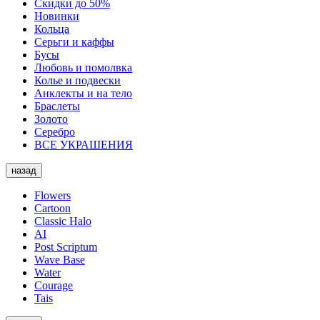
Скидки до 50%
Новинки
Кольца
Серьги и каффы
Бусы
Любовь и помолвка
Колье и подвески
Анклекты и на тело
Браслеты
Золото
Серебро
ВСЕ УКРАШЕНИЯ
назад
Flowers
Cartoon
Classic Halo
AI
Post Scriptum
Wave Base
Water
Courage
Tais