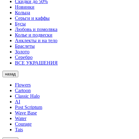
Скидки до 50%
Новинки
Кольца
Серьги и каффы
Бусы
Любовь и помолвка
Колье и подвески
Анклекты и на тело
Браслеты
Золото
Серебро
ВСЕ УКРАШЕНИЯ
назад
Flowers
Cartoon
Classic Halo
AI
Post Scriptum
Wave Base
Water
Courage
Tais