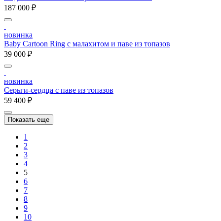
187 000 ₽
новинка
Baby Cartoon Ring с малахитом и паве из топазов
39 000 ₽
новинка
Серьги-сердца с паве из топазов
59 400 ₽
Показать еще
1
2
3
4
5
6
7
8
9
10