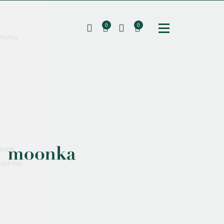
0
0
ИКАТЫ
ПОДПИШИТЕСЬ НА РАССЫЛКУ И ПОЛУЧИТЕ
СКИДКУ 10%
НА ПЕРВЫЙ ЗАКАЗ
СМЕНИТЬ ПАРОЛЬ
СОХРАНИТЬ
Соглашаюсь с
политикой обработки персональных данных
АЗОВ
ДАННЫХ