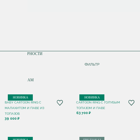
СОРТИРОВКА
ПО ПОПУЛЯРНОСТИ
ДОРОЖЕ
ФИЛЬТР
ДЕШЕВЛЕ
ПО НОВИНКАМ
НОВИНКА
НОВИНКА
BABY CARTOON RING С
CARTOON RING С ГОЛУБЫМ
МАЛАХИТОМ И ПАВЕ ИЗ
ТОПАЗОМ И ПАВЕ
63 700 ₽
ТОПАЗОВ
39 000 ₽
НОВИНКА
ПРЕДЗАКАЗ