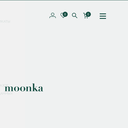
0
0
ИКАТЫ
ПОДПИШИТЕСЬ НА РАССЫЛКУ И ПОЛУЧИТЕ
СКИДКУ 10%
НА ПЕРВЫЙ ЗАКАЗ
СМЕНИТЬ ПАРОЛЬ
СОХРАНИТЬ
Соглашаюсь с
политикой обработки персональных данных
АЗОВ
ДАННЫХ