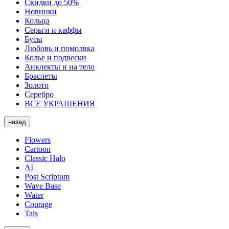
Скидки до 50%
Новинки
Кольца
Серьги и каффы
Бусы
Любовь и помолвка
Колье и подвески
Анклекты и на тело
Браслеты
Золото
Серебро
ВСЕ УКРАШЕНИЯ
назад
Flowers
Cartoon
Classic Halo
AI
Post Scriptum
Wave Base
Water
Courage
Tais