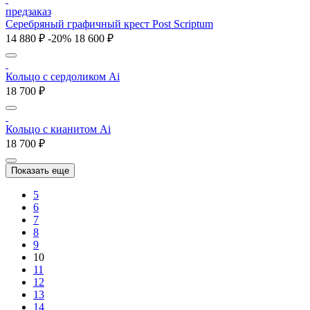
предзаказ
Серебряный графичный крест Post Scriptum
14 880 ₽
-20%
18 600 ₽
Кольцо с cердоликом Ai
18 700 ₽
Кольцо с кианитом Ai
18 700 ₽
Показать еще
5
6
7
8
9
10
11
12
13
14