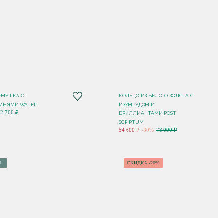
ЕМУШКА С
КОЛЬЦО ИЗ БЕЛОГО ЗОЛОТА С
МНЯМИ WATER
ИЗУМРУДОМ И
12 700 ₽
БРИЛЛИАНТАМИ POST
SCRIPTUM
54 600 ₽
-30%
78 000 ₽
З
СКИДКА -20%