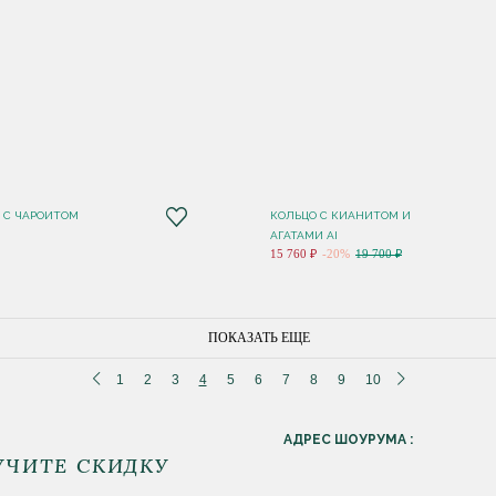
G С ЧАРОИТОМ
КОЛЬЦО С КИАНИТОМ И
АГАТАМИ AI
15 760 ₽
-20%
19 700 ₽
ПОКАЗАТЬ ЕЩЕ
1
2
3
4
5
6
7
8
9
10
АДРЕС ШОУРУМА :
УЧИТЕ СКИДКУ