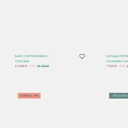
BABY CARTOON RING С
КОЛЬЦО-ПОГР
ТОПАЗОМ
ЛУННЫМИ КА
15 640 ₽
-15%
18 400 ₽
7 620 ₽
-40%
СКИДКА -30%
ПРЕДЗАКА