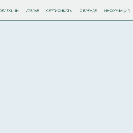
ОЛЛЕКЦИИ
АТЕЛЬЕ
СЕРТИФИКАТЫ
О БРЕНДЕ
ИНФОРМАЦИЯ
ПОДПИШИТЕСЬ НА РАССЫЛКУ И ПОЛУЧИТЕ
СКИДКУ 10%
НА ПЕРВЫЙ ЗАКАЗ
Соглашаюсь с
политикой обработки персональных данных