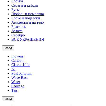
Кольца
Серьги и каффы
Бусы
Любовь и помолвка
Колье и подвески
Анклекты и на тело
Браслеты
Золото
Серебро
ВСЕ УКРАШЕНИЯ
назад
Flowers
Cartoon
Classic Halo
AI
Post Scriptum
Wave Base
Water
Courage
Tais
назад