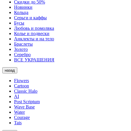
Скидки до 50%
Новинки
Кольца
Серьги и каффы
Бусы
Любовь и помолвка
Колье и подвески
Анклекты и на тело
Браслеты
Золото
Серебро
ВСЕ УКРАШЕНИЯ
назад
Flowers
Cartoon
Classic Halo
AI
Post Scriptum
Wave Base
Water
Courage
Tais