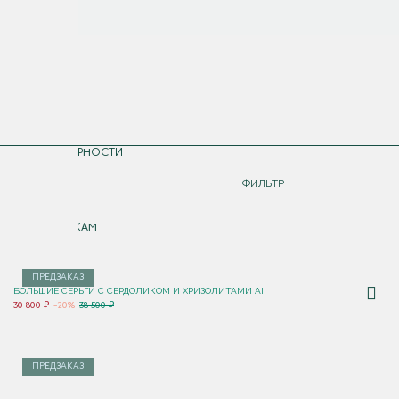
СОРТИРОВКА
ПО ПОПУЛЯРНОСТИ
ДОРОЖЕ
ФИЛЬТР
ДЕШЕВЛЕ
ПО НОВИНКАМ
ПРЕДЗАКАЗ
БОЛЬШИЕ СЕРЬГИ С СЕРДОЛИКОМ И ХРИЗОЛИТАМИ AI
30 800 ₽
-20%
38 500 ₽
ПРЕДЗАКАЗ