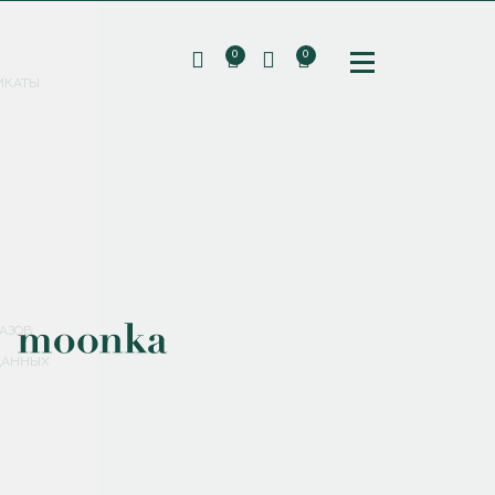
0
0
ИКАТЫ
ПОДПИШИТЕСЬ НА РАССЫЛКУ И ПОЛУЧИТЕ
СКИДКУ 10%
НА ПЕРВЫЙ ЗАКАЗ
СМЕНИТЬ ПАРОЛЬ
СОХРАНИТЬ
Соглашаюсь с
политикой обработки персональных данных
АЗОВ
ДАННЫХ