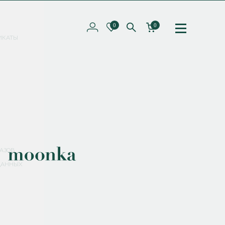
0
0
ИКАТЫ
ПОДПИШИТЕСЬ НА РАССЫЛКУ И ПОЛУЧИТЕ
СКИДКУ 10%
НА ПЕРВЫЙ ЗАКАЗ
СМЕНИТЬ ПАРОЛЬ
СОХРАНИТЬ
Соглашаюсь с
политикой обработки персональных данных
АЗОВ
ДАННЫХ