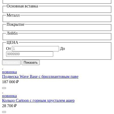
Основная вставка
Металл
Покрытие
Лейбл
ЦЕНА
От
До
новинка
Подвеска Wave Base с бриллиантовым паве
187 000 ₽
новинка
Кольцо Cartoon c горным хрусталем ашер
28 700 ₽