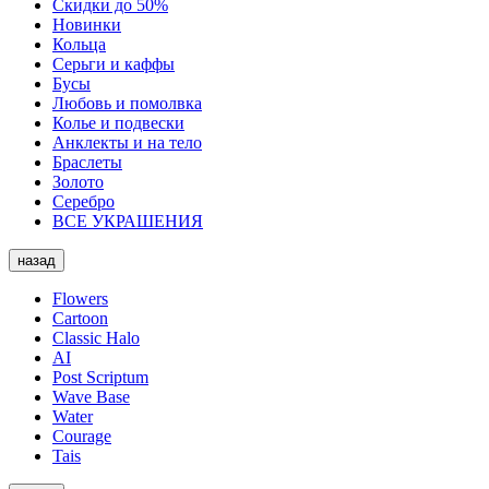
Скидки до 50%
Новинки
Кольца
Серьги и каффы
Бусы
Любовь и помолвка
Колье и подвески
Анклекты и на тело
Браслеты
Золото
Серебро
ВСЕ УКРАШЕНИЯ
назад
Flowers
Cartoon
Classic Halo
AI
Post Scriptum
Wave Base
Water
Courage
Tais