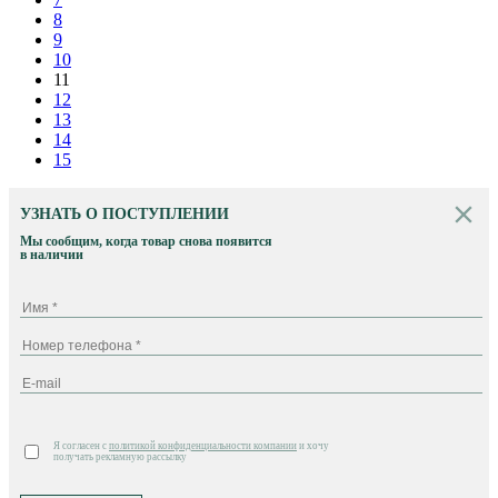
8
9
10
11
12
13
14
15
УЗНАТЬ О ПОСТУПЛЕНИИ
Мы сообщим, когда товар снова появится
в наличии
Я согласен с
политикой конфиденциальности компании
и хочу
получать рекламную рассылку