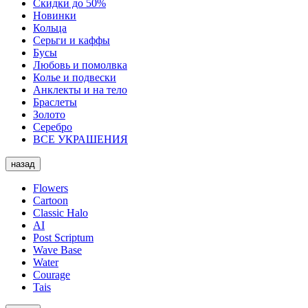
Скидки до 50%
Новинки
Кольца
Серьги и каффы
Бусы
Любовь и помолвка
Колье и подвески
Анклекты и на тело
Браслеты
Золото
Серебро
ВСЕ УКРАШЕНИЯ
назад
Flowers
Cartoon
Classic Halo
AI
Post Scriptum
Wave Base
Water
Courage
Tais