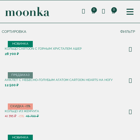
0
0
СОРТИРОВКА
ФИЛЬТР
НОВИНКА
КОЛЬЦО CARTOON C ГОРНЫМ ХРУСТАЛЕМ АШЕР
28 700 ₽
ПРЕДЗАКАЗ
АНКЛЕТ С НЕБЕСНО-ГОЛУБЫМ АГАТОМ CARTOON HEARTS НА НОГУ
12 500 ₽
СКИДКА -15%
КОЛЬЦО ИЗ ЖЕМЧУГА
41 395 ₽
-15%
48 700 ₽
НОВИНКА