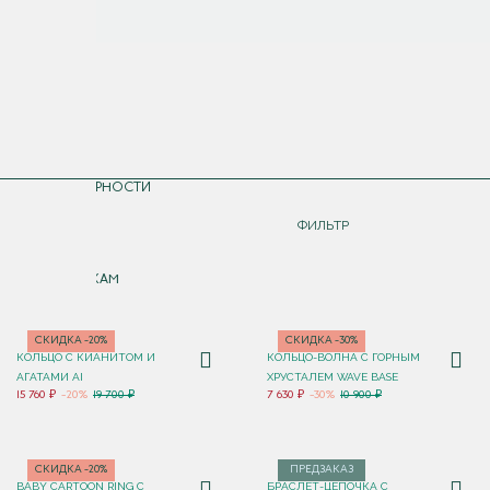
СОРТИРОВКА
ПО ПОПУЛЯРНОСТИ
ДОРОЖЕ
ФИЛЬТР
ДЕШЕВЛЕ
ПО НОВИНКАМ
СКИДКА -20%
СКИДКА -30%
КОЛЬЦО С КИАНИТОМ И
КОЛЬЦО-ВОЛНА С ГОРНЫМ
АГАТАМИ AI
ХРУСТАЛЕМ WAVE BASE
15 760 ₽
-20%
19 700 ₽
7 630 ₽
-30%
10 900 ₽
СКИДКА -20%
ПРЕДЗАКАЗ
BABY CARTOON RING С
БРАСЛЕТ-ЦЕПОЧКА С