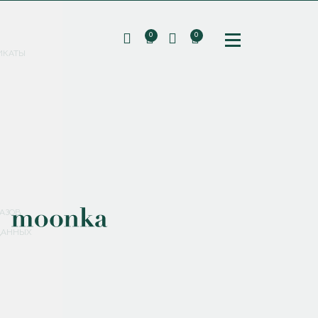
0
0
ИКАТЫ
ПОДПИШИТЕСЬ НА РАССЫЛКУ И ПОЛУЧИТЕ
СКИДКУ 10%
НА ПЕРВЫЙ ЗАКАЗ
СМЕНИТЬ ПАРОЛЬ
СОХРАНИТЬ
Соглашаюсь с
политикой обработки персональных данных
АЗОВ
ДАННЫХ