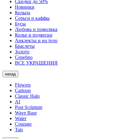
Скидки до 50%
Новинки
Кольца
Серьги и каффы
Бусы
Любовь и помолвка
Колье и подвески
Анклекты и на тело
Браслеты
Золото
Серебро
ВСЕ УКРАШЕНИЯ
назад
Flowers
Cartoon
Classic Halo
AI
Post Scriptum
Wave Base
Water
Courage
Tais