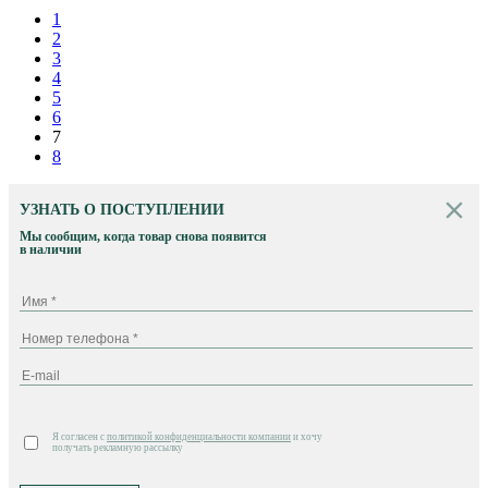
1
2
3
4
5
6
7
8
УЗНАТЬ О ПОСТУПЛЕНИИ
Мы сообщим, когда товар снова появится
в наличии
Я согласен с
политикой конфиденциальности компании
и хочу
получать рекламную рассылку