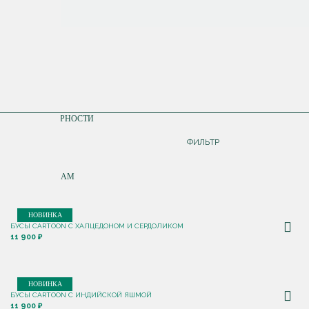
СОРТИРОВКА
ПО ПОПУЛЯРНОСТИ
ДОРОЖЕ
ФИЛЬТР
ДЕШЕВЛЕ
ПО НОВИНКАМ
НОВИНКА
БУСЫ CARTOON С ХАЛЦЕДОНОМ И СЕРДОЛИКОМ
11 900 ₽
НОВИНКА
БУСЫ CARTOON С ИНДИЙСКОЙ ЯШМОЙ
11 900 ₽