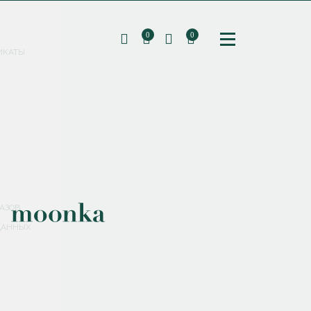
0
0
ИКАТЫ
ПОДПИШИТЕСЬ НА РАССЫЛКУ И ПОЛУЧИТЕ
СКИДКУ 10%
НА ПЕРВЫЙ ЗАКАЗ
СМЕНИТЬ ПАРОЛЬ
СОХРАНИТЬ
Соглашаюсь с
политикой обработки персональных данных
АЗОВ
ДАННЫХ