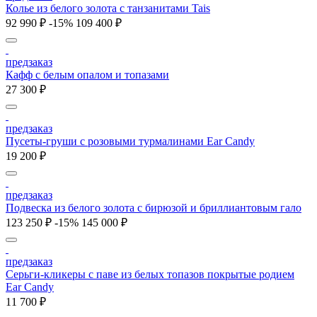
Колье из белого золота с танзанитами Tais
92 990 ₽
-15%
109 400 ₽
предзаказ
Кафф с белым опалом и топазами
27 300 ₽
предзаказ
Пусеты-груши с розовыми турмалинами Ear Candy
19 200 ₽
предзаказ
Подвеска из белого золота с бирюзой и бриллиантовым гало
123 250 ₽
-15%
145 000 ₽
предзаказ
Серьги-кликеры с паве из белых топазов покрытые родием
Ear Candy
11 700 ₽