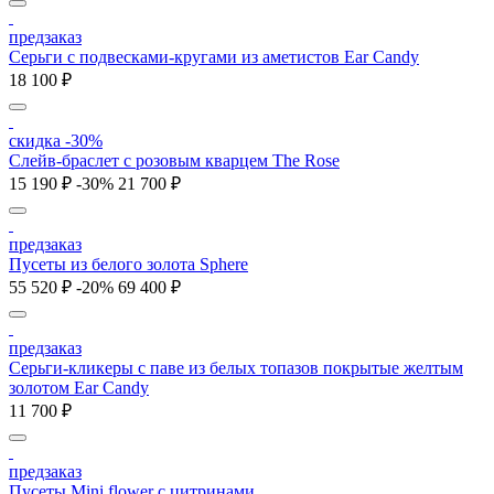
предзаказ
Серьги с подвесками-кругами из аметистов Ear Candy
18 100 ₽
скидка -30%
Слейв-браслет с розовым кварцем The Rose
15 190 ₽
-30%
21 700 ₽
предзаказ
Пусеты из белого золота Sphere
55 520 ₽
-20%
69 400 ₽
предзаказ
Серьги-кликеры с паве из белых топазов покрытые желтым
золотом Ear Candy
11 700 ₽
предзаказ
Пусеты Mini flower с цитринами