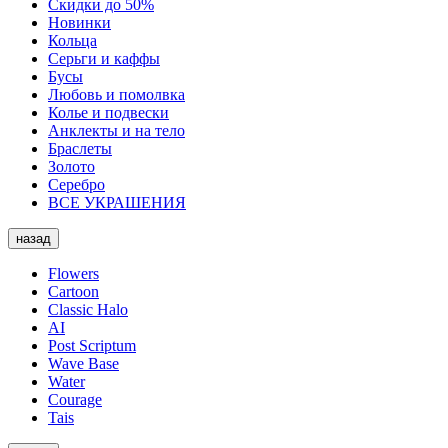
Скидки до 50%
Новинки
Кольца
Серьги и каффы
Бусы
Любовь и помолвка
Колье и подвески
Анклекты и на тело
Браслеты
Золото
Серебро
ВСЕ УКРАШЕНИЯ
назад
Flowers
Cartoon
Classic Halo
AI
Post Scriptum
Wave Base
Water
Courage
Tais