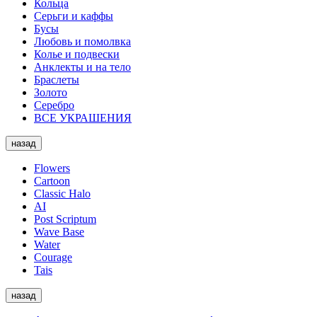
Кольца
Серьги и каффы
Бусы
Любовь и помолвка
Колье и подвески
Анклекты и на тело
Браслеты
Золото
Серебро
ВСЕ УКРАШЕНИЯ
назад
Flowers
Cartoon
Classic Halo
AI
Post Scriptum
Wave Base
Water
Courage
Tais
назад