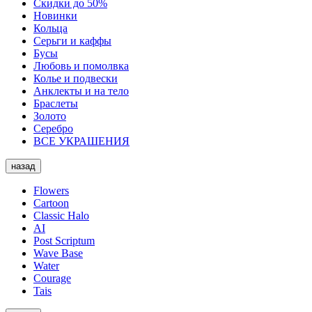
Скидки до 50%
Новинки
Кольца
Серьги и каффы
Бусы
Любовь и помолвка
Колье и подвески
Анклекты и на тело
Браслеты
Золото
Серебро
ВСЕ УКРАШЕНИЯ
назад
Flowers
Cartoon
Classic Halo
AI
Post Scriptum
Wave Base
Water
Courage
Tais