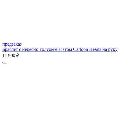
предзаказ
Браслет с небесно-голубым агатом Cartoon Hearts на руку
11 900 ₽