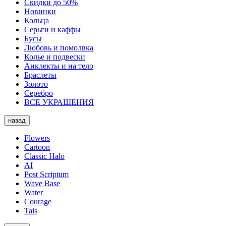
Скидки до 50%
Новинки
Кольца
Серьги и каффы
Бусы
Любовь и помолвка
Колье и подвески
Анклекты и на тело
Браслеты
Золото
Серебро
ВСЕ УКРАШЕНИЯ
назад
Flowers
Cartoon
Classic Halo
AI
Post Scriptum
Wave Base
Water
Courage
Tais