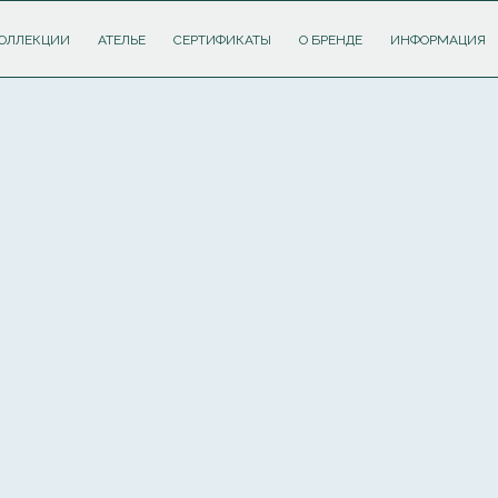
ОЛЛЕКЦИИ
АТЕЛЬЕ
СЕРТИФИКАТЫ
О БРЕНДЕ
ИНФОРМАЦИЯ
ПОДПИШИТЕСЬ НА РАССЫЛКУ И ПОЛУЧИТЕ
СКИДКУ 10%
НА ПЕРВЫЙ ЗАКАЗ
Соглашаюсь с
политикой обработки персональных данных