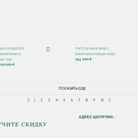
ЬГИ ИЗ БЕЛОГО
ПУСЕТЫ WAVE BASE С
НЗАНИТАМИ И
БРИЛЛИАНТОВЫМ ПАВЕ
224 000 ₽
И TAIS
232 000 ₽
ПОКАЗАТЬ ЕЩЕ
1
2
3
4
5
6
7
8
9
10
АДРЕС ШОУРУМА :
УЧИТЕ СКИДКУ