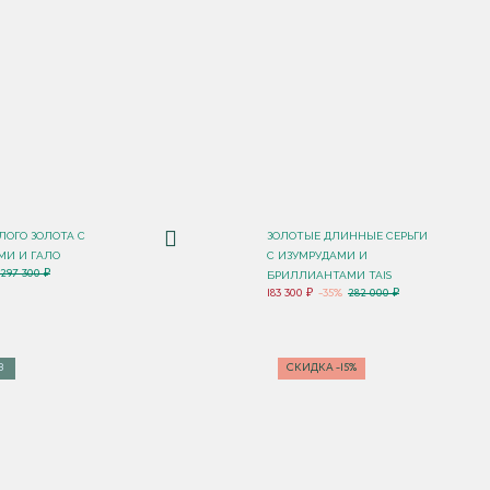
ЛОГО ЗОЛОТА С
ЗОЛОТЫЕ ДЛИННЫЕ СЕРЬГИ
И И ГАЛО
С ИЗУМРУДАМИ И
297 300 ₽
БРИЛЛИАНТАМИ TAIS
183 300 ₽
-35%
282 000 ₽
З
СКИДКА -15%