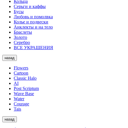
Кольца
Серьги и каффы
Бусы
Любовь и помолвка
Колье и подвески
Анклекты и на тело
Браслеты
Золото
Серебро
ВСЕ УКРАШЕНИЯ
назад
Flowers
Cartoon
Classic Halo
AI
Post Scriptum
Wave Base
Water
Courage
Tais
назад