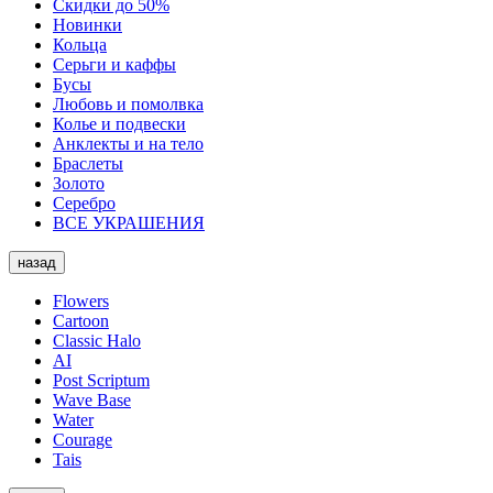
Скидки до 50%
Новинки
Кольца
Серьги и каффы
Бусы
Любовь и помолвка
Колье и подвески
Анклекты и на тело
Браслеты
Золото
Серебро
ВСЕ УКРАШЕНИЯ
назад
Flowers
Cartoon
Classic Halo
AI
Post Scriptum
Wave Base
Water
Courage
Tais